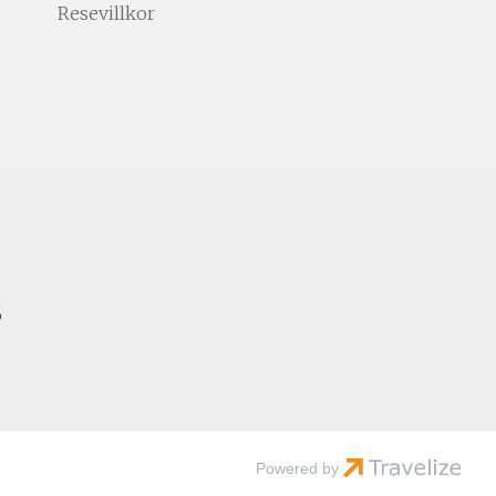
Resevillkor
6
Powered by