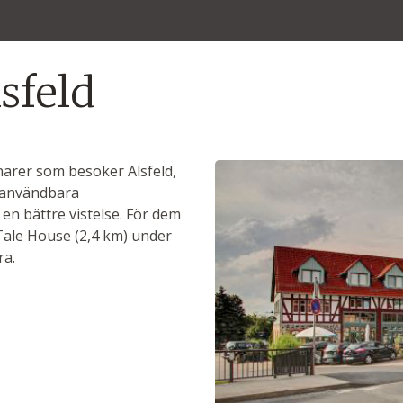
sfeld
enärer som besöker Alsfeld,
a användbara
en bättre vistelse. För dem
 Tale House (2,4 km) under
ra.