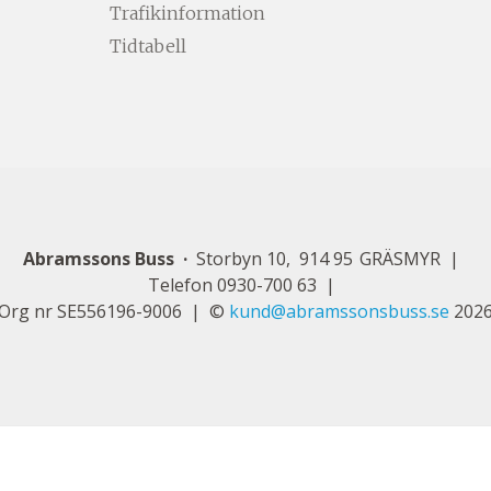
Trafikinformation
Tidtabell
Abramssons Buss
Storbyn 10
914 95
GRÄSMYR
Telefon
0930-700 63
Org nr SE556196-9006
©
kund@abramssonsbuss.se
202