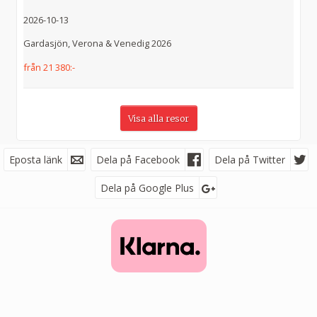
2026-10-13
Gardasjön, Verona & Venedig 2026
från 21 380:-
Visa alla resor
Eposta länk
Facebook
Dela på Facebook
Dela på Twitter
Dela på Google Plus
Följ oss på
Nyhetsbrev
Jag samtycker till dataskyddspolicyn.
Läs vår dataskyddspolicy här »
*
Abramssons Buss