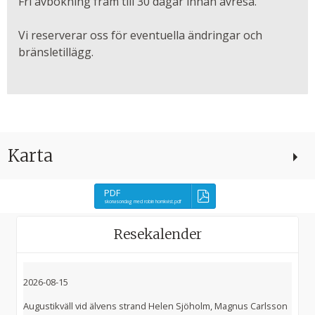
Fri avbokning fram till 30 dagar innan avresa.
Vi reserverar oss för eventuella ändringar och
bränsletillägg.
Karta
PDF
skonasondag med robin hornkvist.pdf
Resekalender
2026-08-15
Augustikväll vid älvens strand Helen Sjöholm, Magnus Carlsson