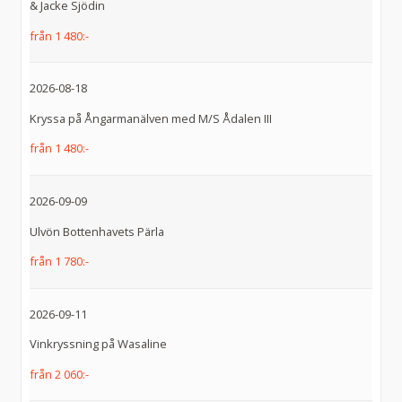
& Jacke Sjödin
från 1 480:-
2026-08-18
Kryssa på Ångarmanälven med M/S Ådalen III
från 1 480:-
2026-09-09
Ulvön Bottenhavets Pärla
från 1 780:-
2026-09-11
Vinkryssning på Wasaline
från 2 060:-