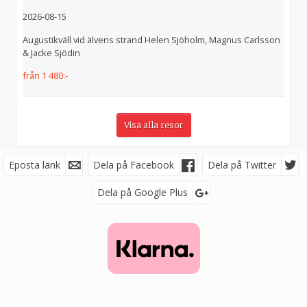
2026-08-15
Augustikväll vid älvens strand Helen Sjöholm, Magnus Carlsson
& Jacke Sjödin
från 1 480:-
Visa alla resor
Eposta länk
Facebook
Dela på Facebook
Dela på Twitter
Dela på Google Plus
Följ oss på
Nyhetsbrev
Jag samtycker till dataskyddspolicyn.
Läs vår dataskyddspolicy här »
*