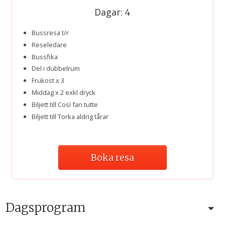
Dagar:
4
Bussresa t/r
Reseledare
Bussfika
Del i dubbelrum
Frukost x 3
Middag x 2 exkl dryck
Biljett till Così fan tutte
Biljett till Torka aldrig tårar
Boka resa
Dagsprogram