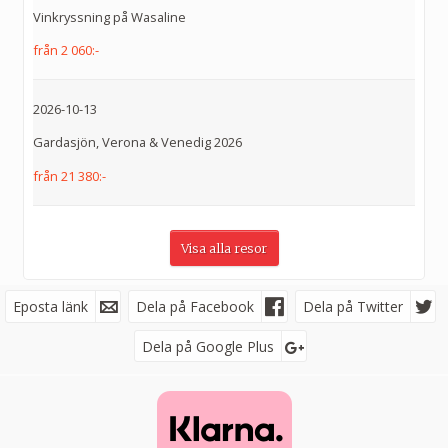
Vinkryssning på Wasaline
från 2 060:-
2026-10-13
Gardasjön, Verona & Venedig 2026
från 21 380:-
Visa alla resor
Eposta länk
Facebook
Dela på Facebook
Dela på Twitter
Dela på Google Plus
Följ oss på
Nyhetsbrev