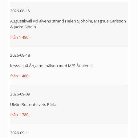
2026-08-15
Augustikväll vid älvens strand Helen Sjöholm, Magnus Carlsson
& Jacke Sjödin
från 1 480:-
2026-08-18
Kryssa på Ångarmanälven med M/S Ådalen III
från 1 480:-
2026-09-09
Ulvön Bottenhavets Pärla
från 1 780:-
2026-09-11