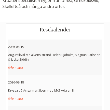
Kroatienspecialisten flyger från Umeå, Örnsköldsvik,
Skellefteå och många andra orter.
Resekalender
2026-08-15
Augustikväll vid älvens strand Helen Sjöholm, Magnus Carlsson
& Jacke Sjödin
från 1 480:-
2026-08-18
Kryssa på Ångarmanälven med M/S Ådalen III
från 1 480:-