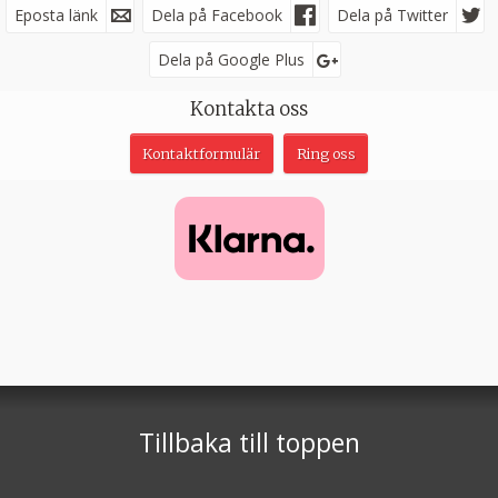
Eposta länk
Facebook
Dela på Facebook
Dela på Twitter
Dela på Google Plus
Följ oss på
Kontakta oss
Kontaktformulär
Ring oss
Nyhetsbrev
Jag samtycker till dataskyddspolicyn.
Läs vår dataskyddspolicy här »
*
Abramssons Buss
Storbyn 10
914 95
GRÄSMYR
Tillbaka till toppen
Telefon
0930-700 63
Org nr SE556196-9006