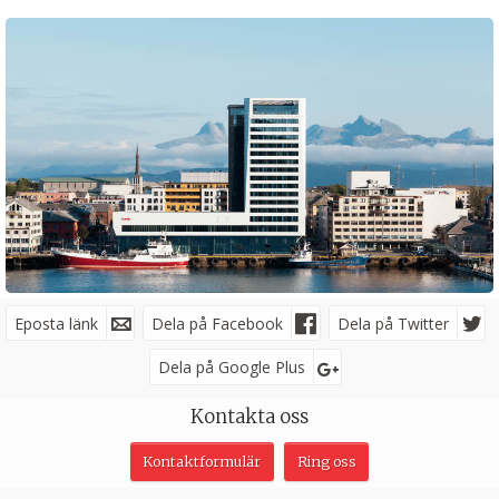
Eposta länk
Facebook
Dela på Facebook
Dela på Twitter
Dela på Google Plus
Följ oss på
Kontakta oss
Kontaktformulär
Ring oss
Nyhetsbrev