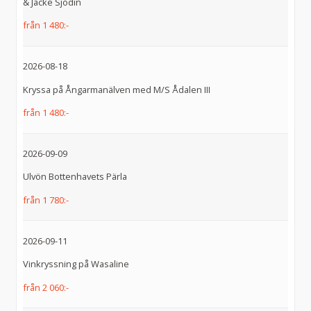
& Jacke Sjödin
från 1 480:-
2026-08-18
Kryssa på Ångarmanälven med M/S Ådalen III
från 1 480:-
2026-09-09
Ulvön Bottenhavets Pärla
från 1 780:-
2026-09-11
Vinkryssning på Wasaline
från 2 060:-