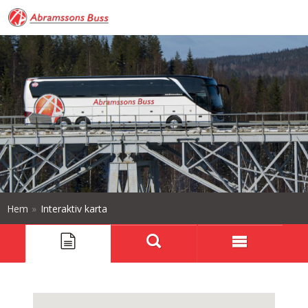
Hem
»
Interaktiv karta